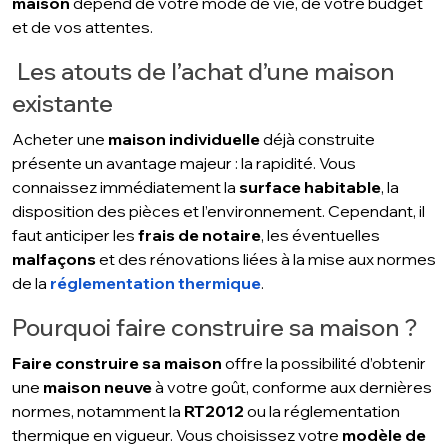
maison
dépend de votre mode de vie, de votre budget
et de vos attentes.
Les atouts de l’achat d’une maison
existante
Acheter une
maison individuelle
déjà construite
présente un avantage majeur : la rapidité. Vous
connaissez immédiatement la
surface habitable
, la
disposition des pièces et l’environnement. Cependant, il
faut anticiper les
frais de notaire
, les éventuelles
malfaçons
et des rénovations liées à la mise aux normes
de la
réglementation thermique
.
Pourquoi faire construire sa maison ?
Faire construire sa maison
offre la possibilité d’obtenir
une
maison neuve
à votre goût, conforme aux dernières
normes, notamment la
RT2012
ou la réglementation
thermique en vigueur. Vous choisissez votre
modèle de