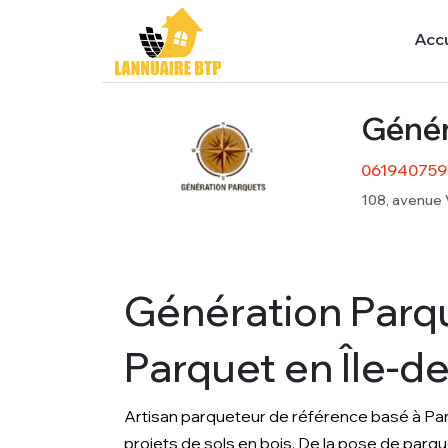
Accu
Génér
061940759
108, avenue 
Génération Parqu
Parquet en Île-d
Artisan parqueteur de référence basé à Para
projets de sols en bois. De la pose de parquet