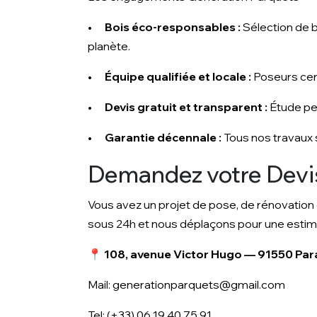
•
Bois éco-responsables :
Sélection de 
planète.
•
Équipe qualifiée et locale :
Poseurs cer
•
Devis gratuit et transparent :
Étude pe
•
Garantie décennale :
Tous nos travaux s
Demandez votre Devis
Vous avez un projet de pose, de rénovatio
sous 24h et nous déplaçons pour une estimat
📍 108, avenue Victor Hugo — 91550 Para
Mail: generationparquets@gmail.com
Tel: (+33) 06 19 40 75 91