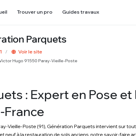
eil
Trouver un pro
Guides travaux
ation Parquets
1
Voir le site
Victor Hugo 91550 Paray-Vieille-Poste
ets : Expert en Pose et
e-France
y-Vieille-Poste (91), Génération Parquets intervient sur tout
 neuf à la restauration de sols anciens, notre savoir-faire arti