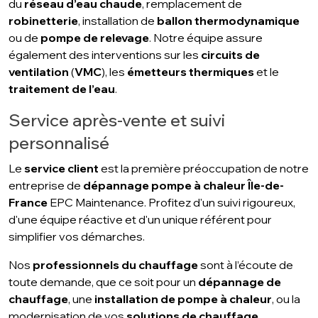
du
réseau d’eau chaude
, remplacement de
robinetterie
, installation de
ballon thermodynamique
ou de
pompe de relevage
. Notre équipe assure
également des interventions sur les
circuits de
ventilation
(
VMC
), les
émetteurs thermiques
et le
traitement de l’eau
.
Service après-vente et suivi
personnalisé
Le
service client
est la première préoccupation de notre
entreprise de
dépannage pompe à chaleur
Île-de-
France
EPC Maintenance. Profitez d'un suivi rigoureux,
d'une équipe réactive et d'un unique référent pour
simplifier vos démarches.
Nos
professionnels du chauffage
sont à l’écoute de
toute demande, que ce soit pour un
dépannage de
chauffage
, une
installation de pompe à chaleur
, ou la
modernisation de vos
solutions de chauffage
.