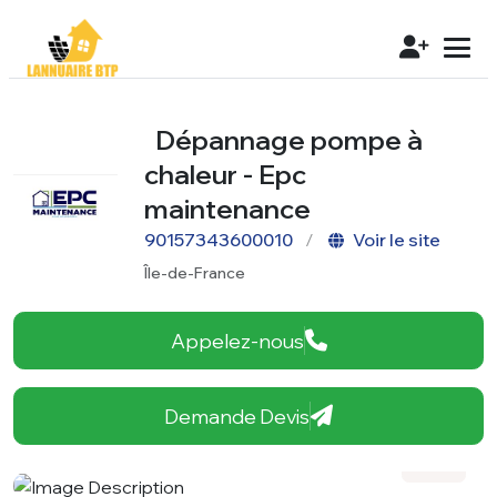
Dépannage pompe à
chaleur - Epc
maintenance
90157343600010
Voir le site
Île-de-France
Appelez-nous
Demande Devis
Voir